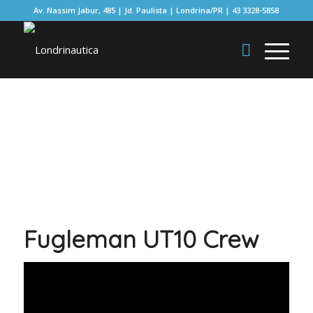
Av. Nassim Jabur, 485 | Jd. Paulista | Londrina/PR | 43 3328-5858
Fugleman UT10 Crew