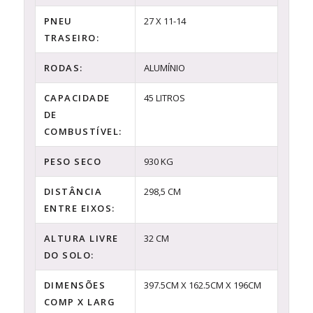
PNEU
27 X 11-14
TRASEIRO:
RODAS:
ALUMÍNIO
CAPACIDADE
45 LITROS
DE
COMBUSTÍVEL:
PESO SECO
930 KG
DISTÂNCIA
298,5 CM
ENTRE EIXOS:
ALTURA LIVRE
32 CM
DO SOLO:
DIMENSÕES
397.5CM X 162.5CM X 196CM
COMP X LARG