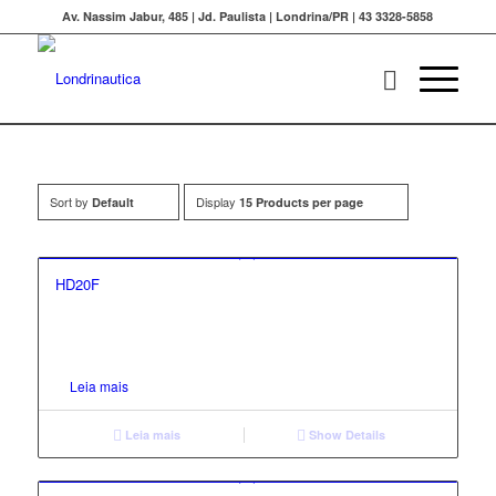
Av. Nassim Jabur, 485 | Jd. Paulista | Londrina/PR | 43 3328-5858
Sort by
Display
Default
15 Products per page
HD20F
Leia mais
Leia mais
Show Details