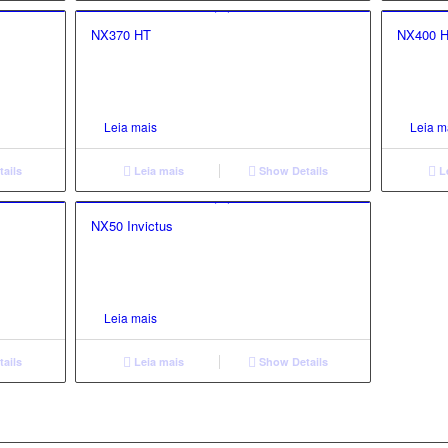
NX370 HT
NX400 H
Leia mais
Leia m
ails
Leia mais
Show Details
L
2.00
NX50 Invictus
Leia mais
ails
Leia mais
Show Details