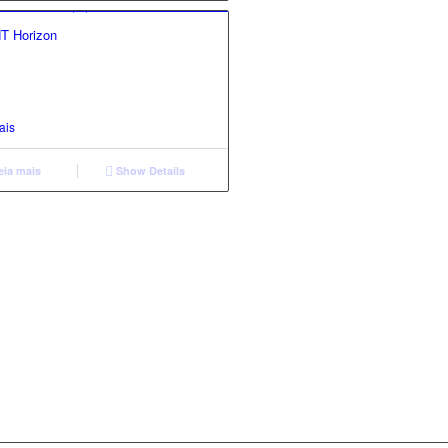
T Horizon
ais
eia mais
Show Details