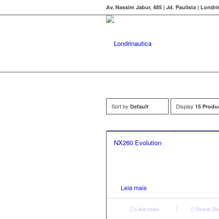
Av. Nassim Jabur, 485 | Jd. Paulista | Londr
Sort by
Display
Default
15 Produ
2.00
NX260 Evolution
Leia mais
Leia mais
Show Det