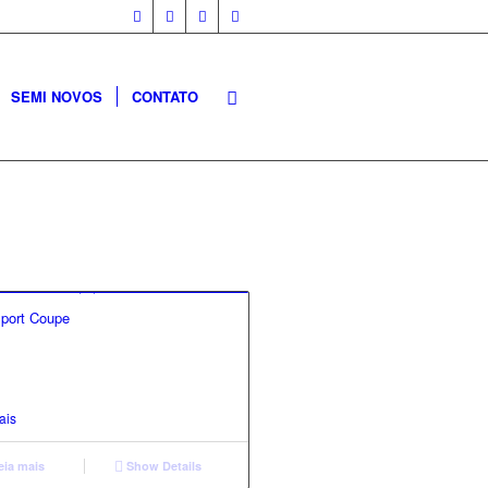
SEMI NOVOS
CONTATO
port Coupe
ais
eia mais
Show Details