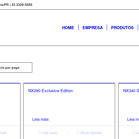
ina/PR | 43 3328-5858
HOME
EMPRESA
PRODUTOS
cts per page
NX290 Exclusive Edition
NX340 S
Leia mais
Leia m
ails
Leia mais
Show Details
L